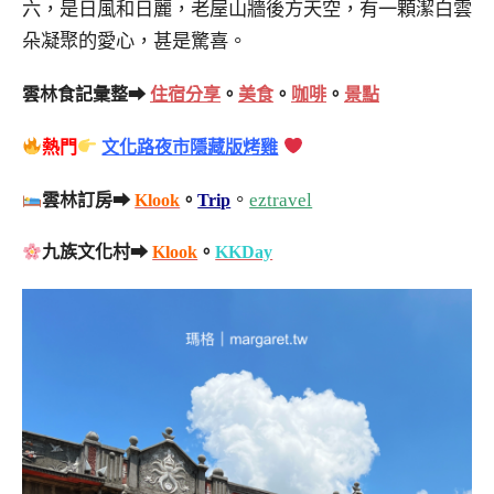
六，是日風和日麗，老屋山牆後方天空，有一顆潔白雲
朵凝聚的愛心，甚是驚喜。
雲林食記彙整➡
住宿分享
。
美食
。
咖啡
。
景點
熱門
文化路夜市隱藏版烤雞
。
eztravel
雲林訂房➡
Klook
。
Trip
九族文化村➡
Klook
。
KKDay