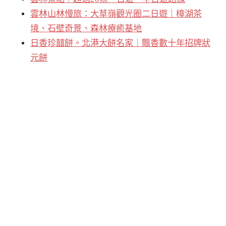
雲林山林慢旅：大草嶺觀光圈二日遊｜樟湖茶
境、石壁奇景、森林療癒基地
日香珍囍餅。北港大餅名家｜飄香數十年招牌狀
元餅