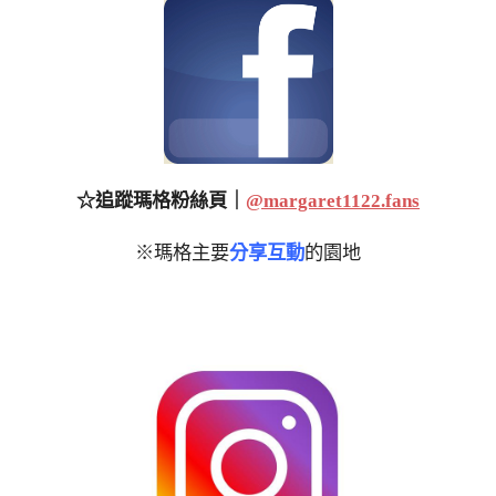
☆追蹤瑪格粉絲頁｜
@margaret1122.fans
※瑪格主要
分享互動
的園地