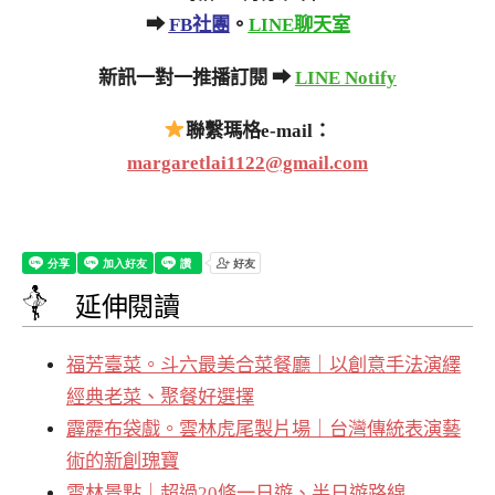
➡
FB社團
。
LINE聊天室
新訊一對一推播訂閱 ➡
LINE Notify
聯繫瑪格e-mail：
margaretlai1122@gmail.com
延伸閱讀
福芳臺菜。斗六最美合菜餐廳｜以創意手法演繹
經典老菜、聚餐好選擇
霹靂布袋戲。雲林虎尾製片場｜台灣傳統表演藝
術的新創瑰寶
雲林景點｜超過20條一日遊、半日遊路線