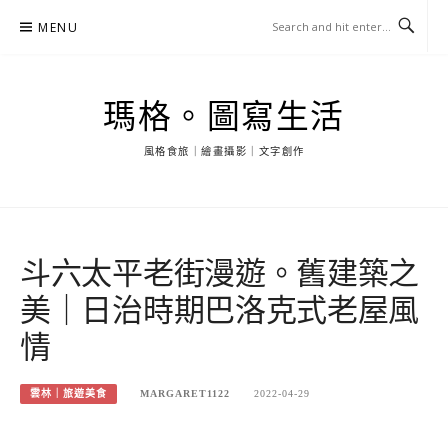
Skip
MENU
to
content
瑪格。圖寫生活
風格食旅｜繪畫攝影｜文字創作
斗六太平老街漫遊。舊建築之
美｜日治時期巴洛克式老屋風
情
雲林｜旅遊美食
MARGARET1122
2022-04-29