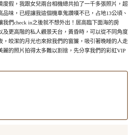
境度假，我跟女兒兩台相機總共拍了一千多張照片，超
高品味，已經讓我這個機車鬼讚嘆不已，占地13公頃、
們check in之後就不想外出！居高臨下面海的房
以及更高階的私人觀景天台，黃昏時，可以從不同角度
夜，皎潔的月光也來掀我們的窗簾，吸引著晚睡的人走
麗的照片拍得太多難以割捨，先分享我們的彩虹VIP