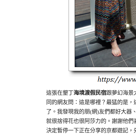
這張在墾丁
海境渡假民宿
跟夢幻海景大
同的網友問：這是哪裡？最猛的是，
了。我發現我的朋(網)友們都好大
就很捨得花也很阿莎力的。謝謝他們
決定暫停一下正在分享的京都遊記，先