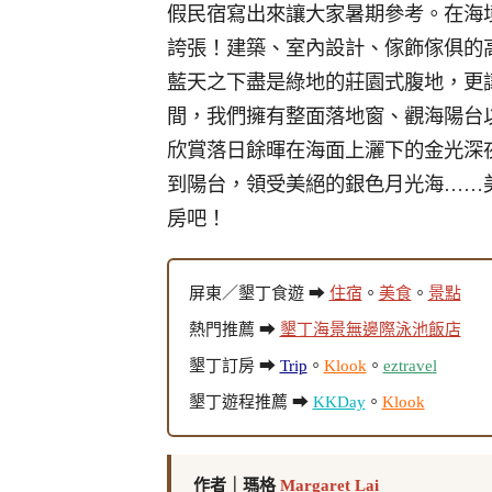
假民宿寫出來讓大家暑期參考。在海
誇張！建築、室內設計、傢飾傢俱的
藍天之下盡是綠地的莊園式腹地，更讓我
間，我們擁有整面落地窗、觀海陽台
欣賞落日餘暉在海面上灑下的金光深
到陽台，領受美絕的銀色月光海……美
房吧！
屏東／墾丁食遊 ➡
住宿
。
美食
。
景點
熱門推薦 ➡
墾丁海景無邊際泳池飯店
墾丁訂房 ➡
Trip
。
Klook
。
eztravel
墾丁遊程推薦 ➡
KKDay
。
Klook
作者｜瑪格
Margaret Lai