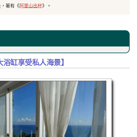
w
，著有《
阿里山出杯
》。
大浴缸享受私人海景】