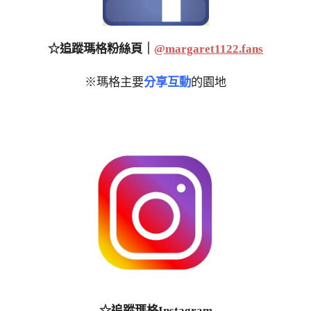
☆追蹤瑪格粉絲頁｜
@margaret1122.fans
※瑪格主要
分享互動
的園地
☆追蹤瑪格Instagram