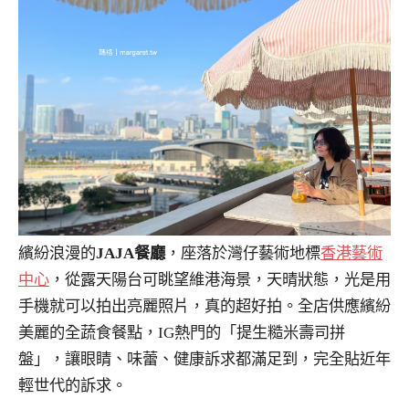
繽紛浪漫的
JAJA餐廳
，座落於灣仔藝術地標
香港藝術
中心
，從露天陽台可眺望維港海景，天晴狀態，光是用
手機就可以拍出亮麗照片，真的超好拍。全店供應繽紛
美麗的全蔬食餐點，IG熱門的「提生糙米壽司拼
盤」，讓眼睛、味蕾、健康訴求都滿足到，完全貼近年
輕世代的訴求。