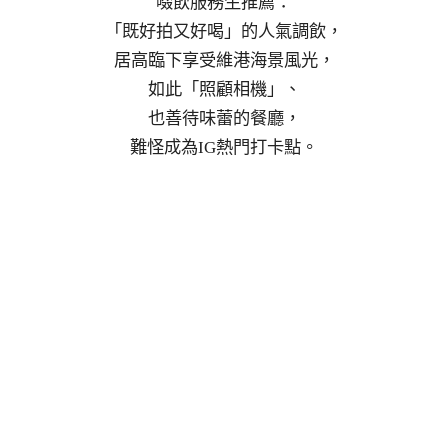
啜飲服務生推薦：
「既好拍又好喝」的人氣調飲，
居高臨下享受維港海景風光，
如此「照顧相機」、
也善待味蕾的餐廳，
難怪成為IG熱門打卡點。