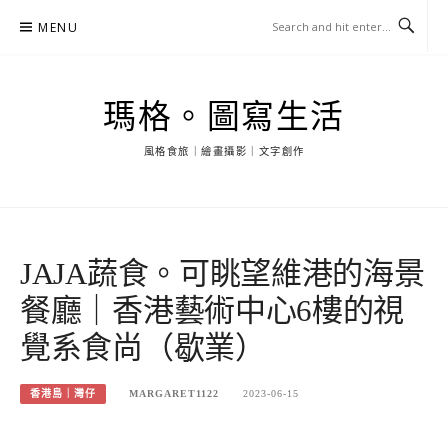
Skip
MENU
to
content
瑪格。圖寫生活
風格食旅｜繪畫攝影｜文字創作
JAJA蔬食。可眺望維港的海景
餐廳｜香港藝術中心6樓的視
覺系食尚（歇業）
香港島｜灣仔
MARGARET1122
2023-06-15