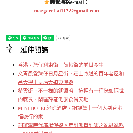
聯繫瑪格e-mail：
margaretlai1122@gmail.com
延伸閱讀
香港。灣仔利東街｜囍帖街的前世今生
文青最愛灣仔日月星街。莊士敦道的百年老屋和
昌大押｜皇后大道東漫遊
希雲街。不一樣的銅鑼灣｜這裡有一種恍如隔世
的感覺，鬧區靜巷低調食尚天地
MINI HOTEL迷你酒店。銅鑼灣｜一個人到香港
輕旅行的家
銅鑼灣時代廣場漫遊。走到哪算到哪之亂逛亂吃