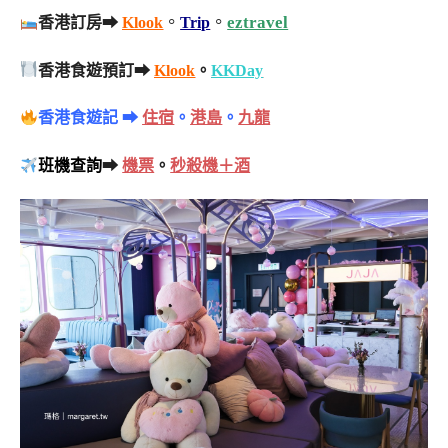
。
。
eztravel
香港訂房➡
Klook
Trip
香港食遊預訂➡
Klook
。
KKDay
香港食遊記 ➡
住宿
。
港島
。
九龍
班機查詢
➡
機票
。
秒殺機＋酒