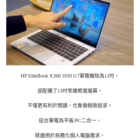
HP EliteBook X360 1030 G7筆電機殼為12吋，
卻配備了13吋
窄邊框寬螢幕，
不僅更有利於閱讀，
也象徵極致追求。
這台筆電為平板/PC二合一，
既適用於
商務化個人電腦需求，