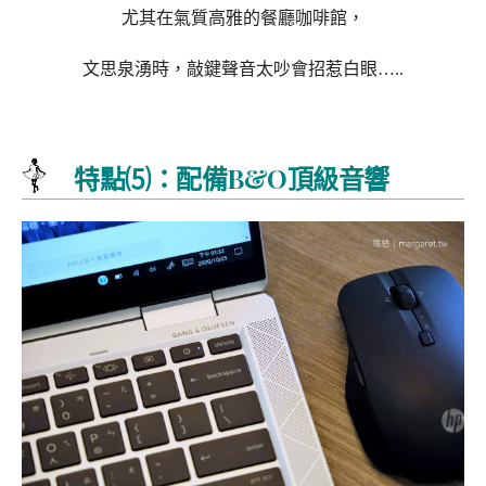
尤其在
氣質高雅的餐廳咖啡館，
文思泉湧時，敲鍵聲音太吵會招惹白眼…..
特點⑸：配備B&O頂級音響