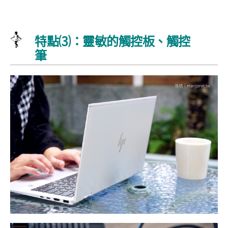
特點⑶：靈敏的觸控板、觸控
筆