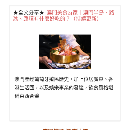
★全文分享★
澳門美食24家｜澳門半島、路
氹、路環有什麼好吃的？（持續更新）
澳門歷經葡萄牙殖民歷史，加上位居廣東、香
港生活圈，以及娛樂事業的發達，飲食風格堪
稱東西合璧