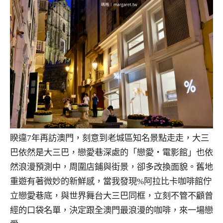
睽違7年再訪澳門，刻意到老城區知名景點走走，大三
巴依然是大三巴，戀愛巷深處的「戀愛・電影館」也依
然浪漫預測中，周圍店鋪與街景，卻多改換面貌。舊地
重遊有著微妙的新鮮感，當我發現%阿拉比卡咖啡館佇
立戀愛巷底，與世界舞台大三巴同框，立刻不管不顧曾
經的口袋名單，決定跟全澳門最浪漫的咖啡，來一場戀