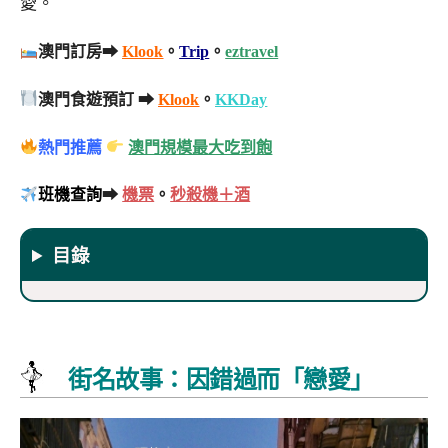
愛。
澳門訂房➡
Klook
。
Trip
。
eztravel
澳門食遊預訂 ➡
Klook
。
KKDay
熱門推薦
澳門規模最大吃到飽
班機查詢
➡
機票
。
秒殺機＋酒
目錄
街名故事：因錯過而「戀愛」