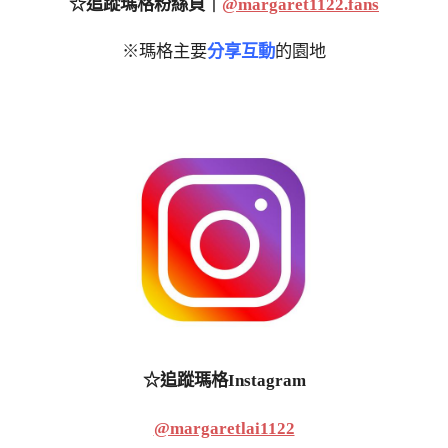
☆追蹤瑪格粉絲頁｜
@margaret1122.fans
※瑪格主要
分享互動
的園地
☆追蹤瑪格Instagram
@margaretlai1122