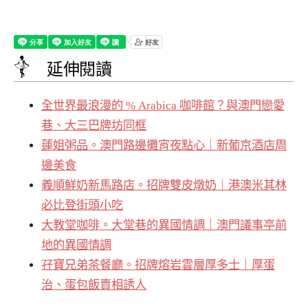
延伸閱讀
全世界最浪漫的 % Arabica 咖啡館？與澳門戀愛
巷、大三巴牌坊同框
蓮姐粥品。澳門路邊攤宵夜點心｜新葡京酒店周
邊美食
義順鮮奶新馬路店。招牌雙皮燉奶｜港澳米其林
必比登街頭小吃
大教堂咖啡。大堂巷的異國情調｜澳門議事亭前
地的異國情調
孖寶兄弟茶餐廳。招牌熔岩雲層厚多士｜厚蛋
治、蛋包飯賣相誘人