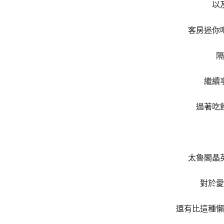
以
客房迷你
隔
繼續
過著吃
太魯閣晶
對於愛
還有比這種懶