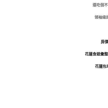
還吃個不
領袖級
房
花蓮食遊彙整
花蓮包