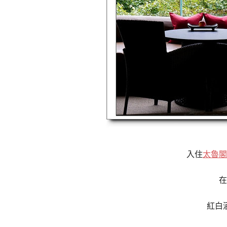
入住
太魯閣
在
紅白酒