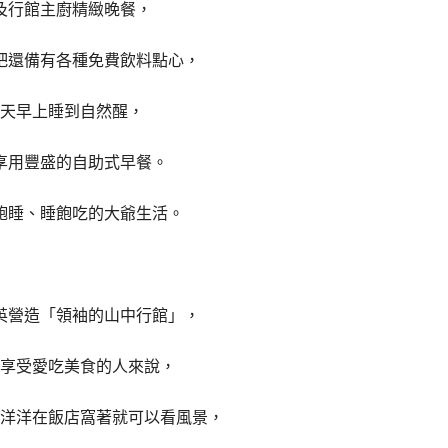
及行館主廚精緻晚餐，
吧還備有各種免費飲料點心，
天早上睡到自然醒，
享用豐盛的自助式早餐。
飽睡、睡飽吃的大爺生活。
英
營造「領袖的山中行館」，
享受愛吃美食的人來說，
洋洋在飯店窩著就可以看風景，