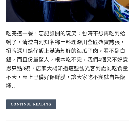
吃完這一餐，忘記誰開的玩笑：暫時不想再吃到蛤
蜊了。清澄白河知名鄉土料理深川釜匠確實誇張，
招牌深川蛤仔飯上滿滿剝好的海瓜子肉，看不到白
飯，而且份量驚人，根本吃不完，我們4個又不好意
思只點3碗，店家大概知道這些觀光客到處亂吃食量
不大，桌上已備好保鮮膜，讓大家吃不完就自製飯
糰…
CONTINUE READING