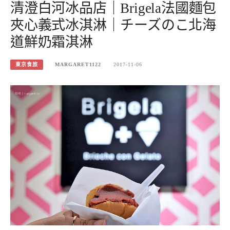
清澄白河冰品店｜Brigela法國麵包
夾心義式冰淇淋｜チーズのこ北海
道鮮奶霜淇淋
東京食旅
MARGARET1122
2017-11-06