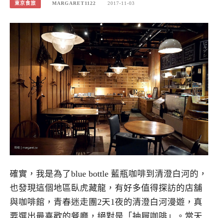
東京食旅
MARGARET1122
2017-11-03
確實，我是為了blue bottle 藍瓶咖啡到清澄白河的，
也發現這個地區臥虎藏龍，有好多值得探訪的店舖
與咖啡館，青春迷走團2天1夜的清澄白河漫遊，真
要選出最喜歡的餐廳，絕對是「抽屜咖啡」。當天