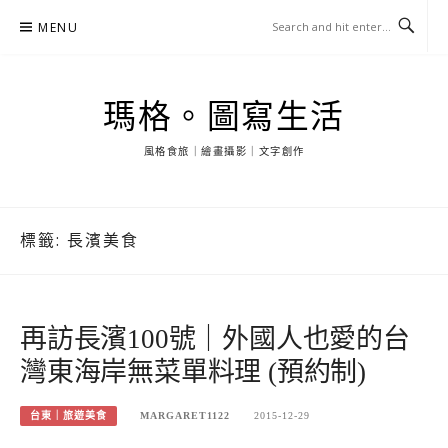
Skip
MENU
to
content
瑪格。圖寫生活
風格食旅｜繪畫攝影｜文字創作
標籤:
長濱美食
再訪長濱100號｜外國人也愛的台
灣東海岸無菜單料理 (預約制)
台東｜旅遊美食
MARGARET1122
2015-12-29