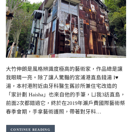
大竹伸朗是風格辨識度極高的藝術家，作品總是讓
我眼睛一亮。除了讓人驚豔的宮浦港直島錢湯 I♥
湯，本村港附近由牙科醫生舊診所兼住宅改造的
「家計劃 Haisha」也來自他的手筆，ㄩ我3訪直島，
前面2次都錯過它，終於在2019年瀨戶費國際藝術祭
春季會期，手拿藝術護照，帶著對牙科…
CONTINUE READING