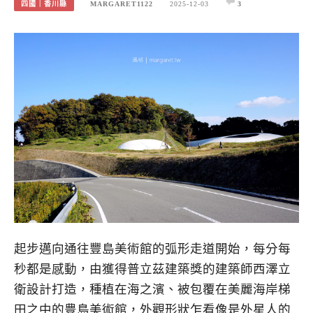
四國｜香川縣
MARGARET1122
2025-12-03
3
起步邁向通往豐島美術館的弧形走道開始，每分每
秒都是感動，由獲得普立茲建築獎的建築師西澤立
衛設計打造，種植在海之濱、被包覆在美麗海岸梯
田之中的豊島美術館，外觀形狀乍看像是外星人的