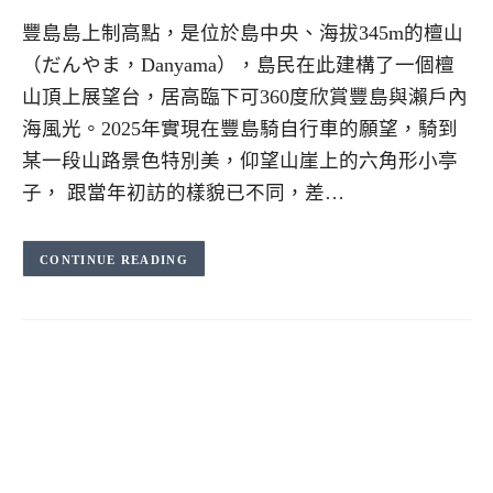
豐島島上制高點，是位於島中央、海拔345m的檀山
（だんやま，Danyama），島民在此建構了一個檀
山頂上展望台，居高臨下可360度欣賞豐島與瀨戶內
海風光。2025年實現在豐島騎自行車的願望，騎到
某一段山路景色特別美，仰望山崖上的六角形小亭
子， 跟當年初訪的樣貌已不同，差…
CONTINUE READING