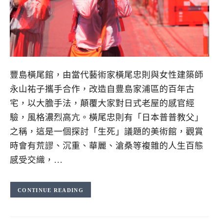
豐島橫尾館，由當代藝術家橫尾忠則與女性建築師
永山祐子攜手合作，改造自豊島家浦區的百年古
宅，以大膽手法，顛覆大家對日式老屋的感官經
驗，風格濃烈高亢。橫尾忠則有「日本普普教父」
之稱，這是一個探討「生死」議題的美術館，觀賞
時會有荒謬、沉重、華麗、滄桑等複雜的人生百態
感受交織，…
CONTINUE READING