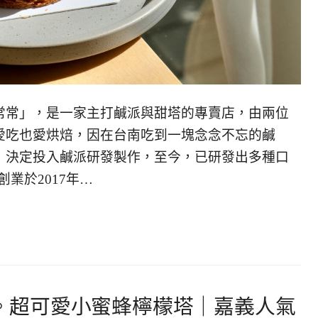
常常」，是一家主打鹹派與甜塔的專賣店，由兩位
愛吃也愛烘焙，因在台南吃到一塊念念不忘的鹹
，決定投入鹹派研發製作，至今，已研發出多種口
業於2017年…
ssert。超可愛小蜜蜂檸檬塔｜嘉義人氣