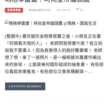
瑪格愛畫畫
MARGARET1122
2011-04-29
35
(整圖中) 畫完變形金剛寄居蟹之後，小朋友正在畫
「仰頭看天燈的人」， 老師問我想畫什麼？我立刻
說我不要畫人！因為我覺得人的臉好難畫喔！ 老師
想了想，拿了一張照片，是一幅根據米羅畫作織出
來的掛毯， 上面是幾何圖形組成的抽象畫， 有些部
位看起來像隻鳥，有些部位又像某種獸頭。…
CONTINUE READING