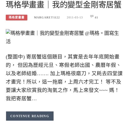
瑪格學畫畫｜我的變型金剛寄居蟹
瑪格愛畫畫
MARGARET1122
2011-03-13
41
(整圖中) 寄居蟹這個題目，其實是去年年底開始畫
的， 但因為歷經元旦、寒假老師出國、農曆年假、
以及老師結婚……. 加上瑪格很磨刀，又耗去四堂課
才畫完！所以，這一拖磨，上周六才完工！ 等不及
要讓大家欣賞我的淘氣之作，馬上來發文~~~ 媽！
我把寄居蟹…
CONTINUE READING