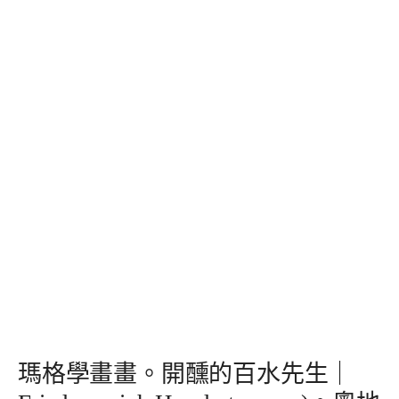
瑪格學畫畫。開醺的百水先生｜