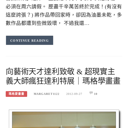
必須在周六請假。 歷盡千辛萬苦終於完成！(有沒有
這麼誇張？) 將作品帶回家時，卻因為油墨未乾，多
數作品都遭到些微毀壞， 不過我還…
CONTINUE READING
向藝術天才達利致敬 & 超現實主
義大師瘋狂達利特展｜瑪格學畫畫
瑪格愛畫畫
MARGARET1122
2012-09-27
10