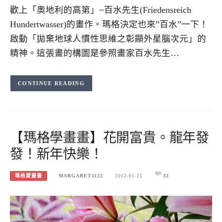
歡上「奧地利的高第」~百水先生(Friedensreich
Hundertwasser)的畫作。瑪格決定也來”百水”一下！
啟動「拋棄地球人慣性思維之彰顯外星腦次元」的
精神。這張畫的構圖是參照畫家百水先生…
CONTINUE READING
【瑪格學畫畫】花開富貴。龍年發
發！新年快樂！
瑪格愛畫畫
MARGARET1122
2012-01-21
32