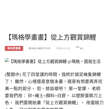
【瑪格學畫畫】從上方觀賞錦鯉
瑪格愛畫畫
MARGARET1122
2010-12-12
64
(整圖中) 花了四堂課的時間，我終於搞定幾隻錦鯉
了！ 雖然，心裡還是意猶未盡，還是有想要再弄完
美一點的部分， 但，就這樣吧！ 第一堂課， 老師
要我們用： 砂+補土+顏料+白膠， 以塑膠蛋糕刀上
色， 我們要開始畫「從上方觀賞錦鯉」。 用蛋糕刀