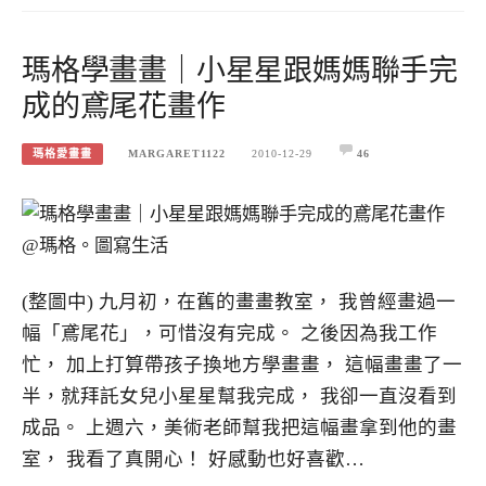
瑪格學畫畫｜小星星跟媽媽聯手完
成的鳶尾花畫作
瑪格愛畫畫
MARGARET1122
2010-12-29
46
(整圖中) 九月初，在舊的畫畫教室， 我曾經畫過一
幅「鳶尾花」，可惜沒有完成。 之後因為我工作
忙， 加上打算帶孩子換地方學畫畫， 這幅畫畫了一
半，就拜託女兒小星星幫我完成， 我卻一直沒看到
成品。 上週六，美術老師幫我把這幅畫拿到他的畫
室， 我看了真開心！ 好感動也好喜歡…