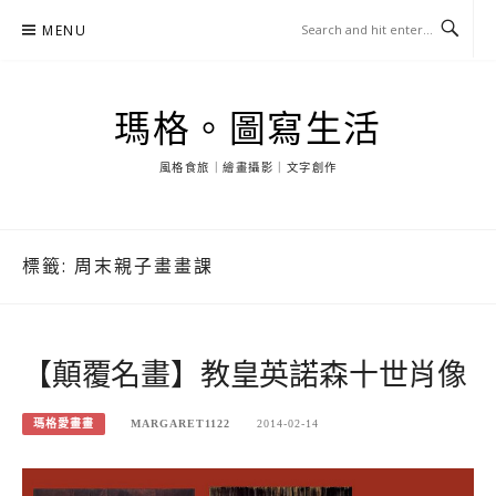
Skip
MENU
to
content
瑪格。圖寫生活
風格食旅｜繪畫攝影｜文字創作
標籤:
周末親子畫畫課
【顛覆名畫】教皇英諾森十世肖像
瑪格愛畫畫
MARGARET1122
2014-02-14