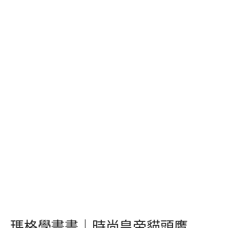
瑪格學畫畫｜時尚皇帝貓頭鷹