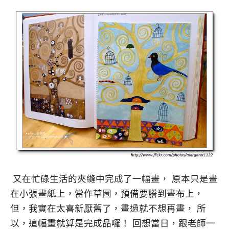
又在忙碌生活的夾縫中完成了一幅畫， 原本只是畫
在小張畫紙上，當作草圖，預備要謄到畫布上，
但，我實在太喜新厭舊了，畫過就不想再畫， 所
以，這幅畫就算是完成品囉！ 回想當日，跟老師一