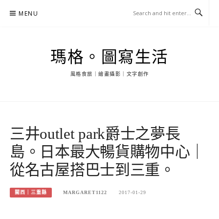
Skip
MENU
to
content
瑪格。圖寫生活
風格食旅｜繪畫攝影｜文字創作
三井outlet park爵士之夢長
島。日本最大暢貨購物中心｜
從名古屋搭巴士到三重。
關西｜三重縣
MARGARET1122
2017-01-29