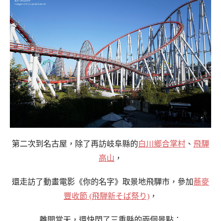
第二次到名古屋，除了再訪岐阜縣的
白川鄉合掌村
、
飛驒
高山
，
還走訪了
動畫電影《你的名字》取景地
飛驒市，參加
蕎麥
豐收節 (飛騨新そば祭り)
，
離開當天，還快閃了三重縣的兩個景點：