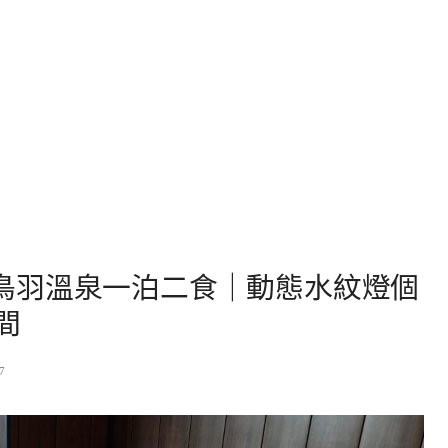
a。鳥羽溫泉一泊二食｜動態水紋燈個
間
7