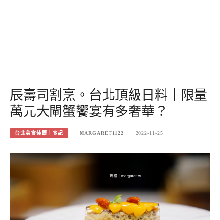
辰壽司割烹。台北頂級日料｜限量
萬元大閘蟹饗宴有多奢華？
台北美食佳釀｜食記
MARGARET1122
2022-11-25