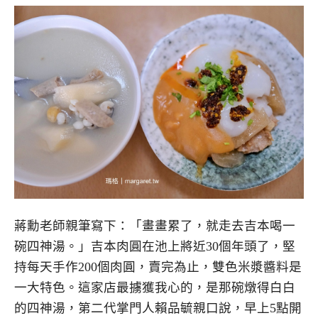
蔣勳老師親筆寫下：「畫畫累了，就走去吉本喝一
碗四神湯。」吉本肉圓在池上將近30個年頭了，堅
持每天手作200個肉圓，賣完為止，雙色米漿醬料是
一大特色。這家店最擄獲我心的，是那碗燉得白白
的四神湯，第二代掌門人賴品毓親口說，早上5點開