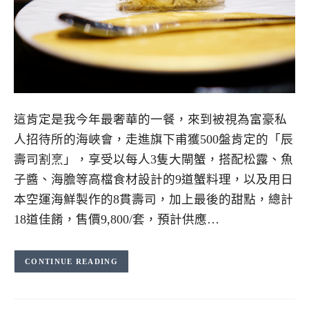
這肯定是我今年最奢華的一餐，來到被視為富豪私
人招待所的海峽會，走進旗下甫獲500盤肯定的「辰
壽司割烹」，享受以每人3隻大閘蟹，搭配松露、魚
子醬、海膽等高檔食材設計的9道蟹料理，以及用日
本空運海鮮製作的8貫壽司，加上最後的甜點，總計
18道佳餚，售價9,800/套，預計供應…
CONTINUE READING