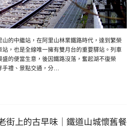
里山的中繼站，在阿里山林業鐵路時代，達到繁榮
車站，也是全線唯一擁有雙月台的重要驛站。列車
興盛的便當生意，後因鐵路沒落，奮起湖不復榮
伴手禮、景點交通，分…
老街上的古早味｜鐵道山城懷舊餐