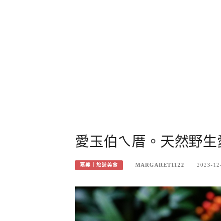
愛玉伯ㄟ厝。天然野生
MARGARET1122
2023-12
嘉義｜旅遊美食