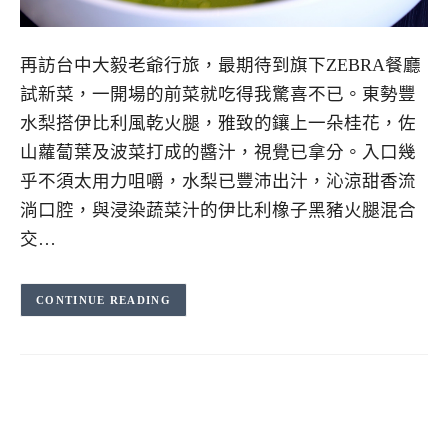
再訪台中大毅老爺行旅，最期待到旗下ZEBRA餐廳
試新菜，一開場的前菜就吃得我驚喜不已。東勢豐
水梨搭伊比利風乾火腿，雅致的鑲上一朵桂花，佐
山蘿蔔葉及波菜打成的醬汁，視覺已拿分。入口幾
乎不須太用力咀嚼，水梨已豐沛出汁，沁涼甜香流
淌口腔，與浸染蔬菜汁的伊比利橡子黑豬火腿混合
交…
CONTINUE READING