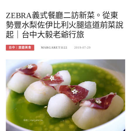
ZEBRA義式餐廳二訪新菜。從東
勢豐水梨佐伊比利火腿這道前菜說
起｜台中大毅老爺行旅
台中｜旅遊美食
MARGARET1122
2019-07-29