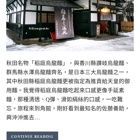
秋田名物「稻庭烏龍麵」，與香川縣讚岐烏龍麵、
群馬縣水澤烏龍麵齊名，是日本三大烏龍麵之一，
其中秋田縣稲庭烏龍麵更被指定為進貢給天皇的御
用麵。我覺得稻庭烏龍麵吃起來口感更像手延素
麵，那種清透、Q彈、滑如絹絲的口感，一吃難
忘。旅程來到角館，剛好看到最知名的佐藤養助，
興沖沖進去…
CONTINUE READING