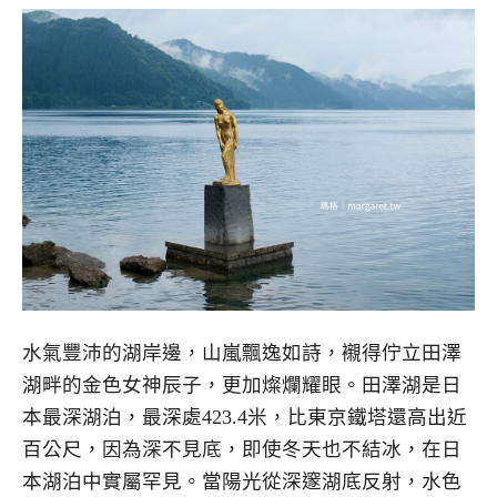
水氣豐沛的湖岸邊，山嵐飄逸如詩，襯得佇立田澤
湖畔的金色女神辰子，更加燦爛耀眼。田澤湖是日
本最深湖泊，最深處423.4米，比東京鐵塔還高出近
百公尺，因為深不見底，即使冬天也不結冰，在日
本湖泊中實屬罕見。當陽光從深邃湖底反射，水色