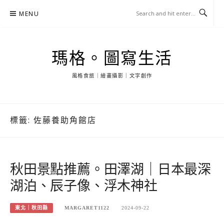
Skip
MENU
to
content
瑪格。圖寫生活
風格食旅｜繪畫攝影｜文字創作
標籤:
佐藤養助角館店
秋田景點推薦。田澤湖｜日本最深
湖泊、辰子像、浮木神社
東北｜秋田縣
MARGARET1122
2024-09-22