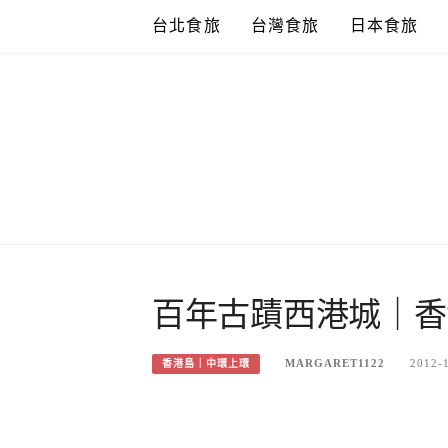
Skip
台北食旅
台灣食旅
日本食旅
to
content
百年古蹟西港城｜香
MARGARET1122
2012-
香港島｜中環上環