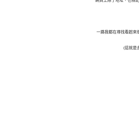
網頁上除了地址，也標記
一路我都在尋找看起來
(這就是