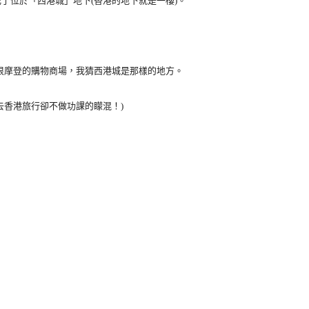
了位於「西港城」地下(香港的地下就是一樓)。
很摩登的購物商場，我猜西港城是那樣的地方。
去香港旅行卻不做功課的矇混！)