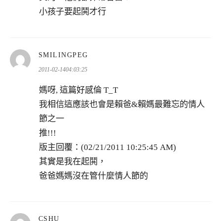
小孩子要起鬨才行
表
SMILINGPEG
示:
2011-02-1404:03:25
媽呀, 這篇好感倫 T_T
我相信這應該也會是賴爸&賴媽最難忘的情人
節之一
推!!!
版主回覆：(02/21/2011 10:25:45 AM)
其實是我在起鬨，
爸爸媽媽沒在管什麼情人節的
表
CSHU