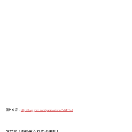
圖片來源：
http://blog.yam.com/yaoio/article/27617341
當然啦！婚後就沒有紫玫瑰啦！