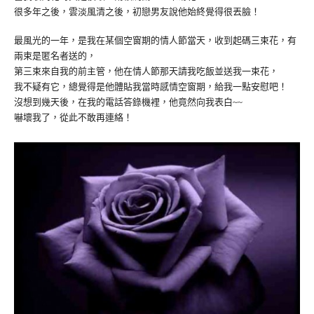
很多年之後，雲淡風清之後，初戀男友說他始終覺得很丟臉！
最風光的一年，是我在某個空窗期的情人節當天，收到起碼三束花，有
兩束是匿名者送的，
第三束來自我的前主管，他在情人節那天請我吃飯並送我一束花，
我不疑有它，總覺得是他體貼我當時感情空窗期，給我一點安慰吧！
沒想到幾天後，在我的電話答錄機裡，他竟然向我表白~~
嚇壞我了，從此不敢再連絡！