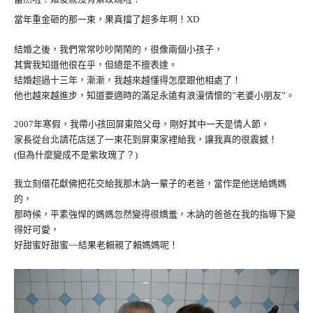
當年重金砸的那一束，果真擋了超多年啊！XD
結婚之後，我們常常吵吵鬧鬧的，很像兩個小孩子，
其實我知道他很在乎，但總是不擅表達。
結婚超過十三年，漸漸，我越來越懂得怎麼跟他相處了！
他也越來越進步，知道要適時的滿足永遠有浪漫情懷的”老婆小朋友”。
2007年寒假，我帶小孩回屏東陪父母，剛好其中一天是情人節，
家長從台北請花店送了一束花到屏東家裡給我，讓我真的很震撼！
(但為什麼變成不是紫玫瑰了？)
我立刻借花獻佛把花交給我那木訥一輩子的老爸，當作是他送給媽媽
的，
那時候，平素強悍的媽媽忽然變得很嬌羞，木訥的爸爸在我的指導下變
得好可愛，
好甜蜜好甜蜜~~結果老賴親了賴媽媽呢！