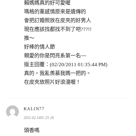
賴媽媽真的好可愛喔
瑪格的重感情原來是遺傳的
會把訂婚照放在皮夾的好男人
現在應該找都找不到了吧???!!
推～
好棒的情人節
親愛的你是閃亮系第一名~~
版主回覆：(02/20/2011 01:35:44 PM)
真的，我亂羨慕我媽一把的。
在皮夾放照片好浪漫喔！
表
KALIN77
示:
2011-02-1401:25:20
頭香嗎