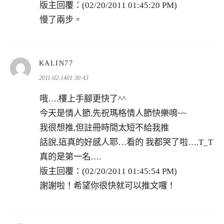
版主回覆：(02/20/2011 01:45:20 PM)
慢了兩步。
表
KALIN77
示:
2011-02-1401:30:43
哦….樓上手腳更快了^^
今天是情人節,先祝瑪格情人節快樂唷~~
我很想推,但註冊時間太短不給我推
話說,這真的好感人耶…看的 我都哭了啦….T_T
真的是第一名….
版主回覆：(02/20/2011 01:45:54 PM)
謝謝啦！希望你很快就可以推文囉！