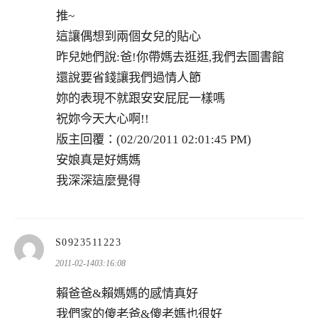
推~
這讓偶想到兩個女兒的貼心
昨兒她們說:爸!你帶媽去逛逛,我們去圖書館
還說要省錢讓我們過情人節
妳的表現不就跟安安屁屁一樣嗎
祝妳今天大心啊!!
版主回覆：(02/20/2011 02:01:45 PM)
安娘真是好媽媽
我深深這麼覺得
表
S0923511223
示:
2011-02-1403:16:08
賴爸爸&賴媽媽的感情真好
我們家的傻老爸&傻老媽也很好