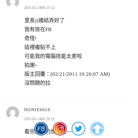
示:
2011-02-1404:25:52
里長))連結弄好了
我有放在FB
奇怪!
這裡複貼不上
可能我的電腦技能太差啦
拍謝~
版主回覆：(02/21/2011 10:26:07 AM)
沒問題的拉
表
NONIE0610
示:
2011-02-1404:29:21
看完我真的想哭阿~~