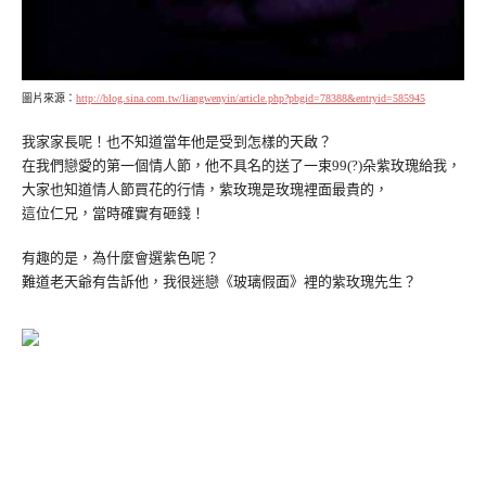
圖片來源：
http://blog.sina.com.tw/liangwenyin/article.php?pbgid=78388&entryid=585945
我家家長呢！也不知道當年他是受到怎樣的天啟？
在我們戀愛的第一個情人節，他不具名的送了一束99(?)朵紫玫瑰給我，
大家也知道情人節買花的行情，紫玫瑰是玫瑰裡面最貴的，
這位仁兄，當時確實有砸錢！
有趣的是，為什麼會選紫色呢？
難道老天爺有告訴他，我很迷戀《玻璃假面》裡的紫玫瑰先生？