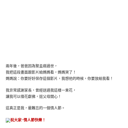
兩年後，爸爸因為腎盂癌過世，
我把這段畫面跟影片給媽媽看，媽媽哭了！
媽媽說：你要好好保存這個影片，我想他的時候，你要放給我看！
我非常感謝家長，曾經送過我這樣一束花，
讓我可以借花獻佛，逗父母開心！
這真正是我，最難忘的一個情人節。
祝大家~情人節快樂！