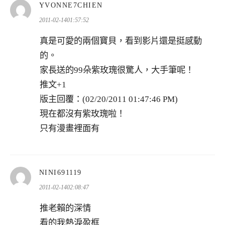
表
YVONNE7CHIEN
示:
2011-02-1401:57:52
真是可愛的兩個寶貝，看到影片還是挺感動
的。
家長送的99朵紫玫瑰很驚人，大手筆呢！
推文+1
版主回覆：(02/20/2011 01:47:46 PM)
現在都沒有紫玫瑰啦！
只有漫畫裡面有
表
NINI691119
示:
2011-02-1402:08:47
推老賴的深情
看的我熱淚盈框