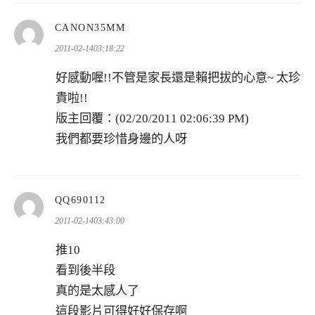
表
CANON35MM
示:
2011-02-1403:18:22
好感動喔!!不管是家長還是賴把拔的心意~ 太珍
貴啦!!
版主回覆：(02/20/2011 02:06:39 PM)
我們都要珍惜身邊的人呀
表
QQ690112
示:
2011-02-1403:43:00
推10
看到後半段
真的是太感人了
這段影片可得好好保存啊