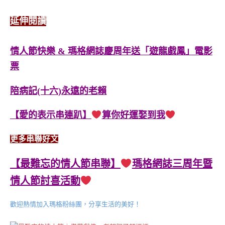
延伸閱讀
情人節快樂 & 瑪格網誌慶周年送「遊龍戲鳳」電影
票
陪病記(十六)永遠的老賴
【愛的表示串連趴】
算你好運娶到我
更多串聯好文
【最難忘的情人節串聯】
瑪格網誌三周年暨
情人節討喜活動
歡迎熱情加入瑪格粉絲團，分享生活的美好！