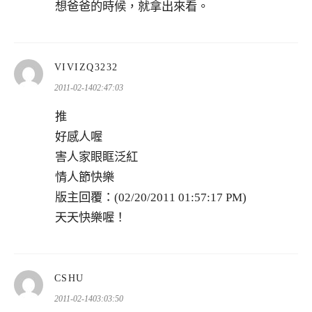
想爸爸的時候，就拿出來看。
表
VIVIZQ3232
示:
2011-02-1402:47:03
推
好感人喔
害人家眼眶泛紅
情人節快樂
版主回覆：(02/20/2011 01:57:17 PM)
天天快樂喔！
表
CSHU
示:
2011-02-1403:03:50