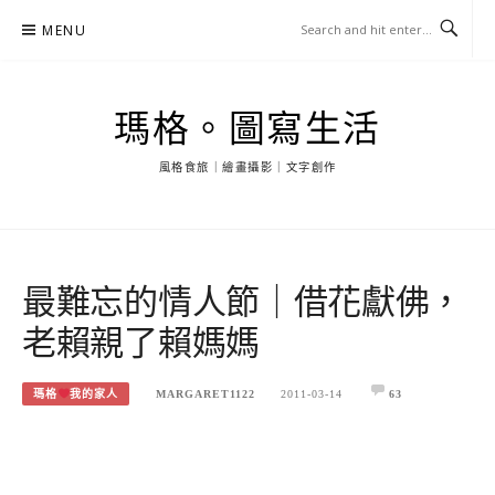
Skip
MENU
to
content
瑪格。圖寫生活
風格食旅｜繪畫攝影｜文字創作
最難忘的情人節｜借花獻佛，
老賴親了賴媽媽
瑪格
我的家人
MARGARET1122
2011-03-14
63