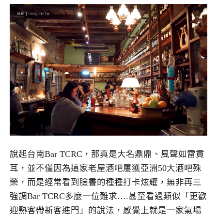
說起台南Bar TCRC，那真是大名鼎鼎、風聲如雷貫
耳，並不僅因為這家老屋酒吧屢獲亞洲50大酒吧殊
榮，而是經常看到臉書的種種打卡炫耀，無非再三
強調Bar TCRC多麼一位難求….甚至看過類似「更歡
迎熟客帶新客進門」的說法，感覺上就是一家氣場