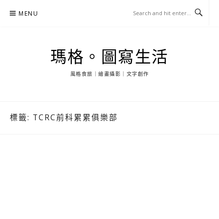
Skip
MENU
to
content
瑪格。圖寫生活
風格食旅｜繪畫攝影｜文字創作
標籤:
TCRC前科累累俱樂部