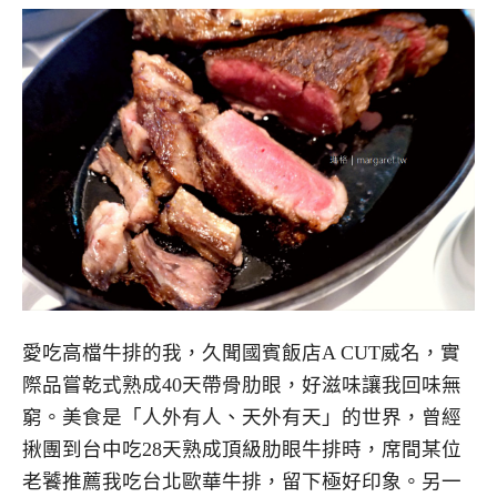
愛吃高檔牛排的我，久聞國賓飯店A CUT威名，實
際品嘗乾式熟成40天帶骨肋眼，好滋味讓我回味無
窮。美食是「人外有人、天外有天」的世界，曾經
揪團到台中吃28天熟成頂級肋眼牛排時，席間某位
老饕推薦我吃台北歐華牛排，留下極好印象。另一