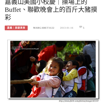
嘉義山美國小校慶｜操場上的
Buffet、聯歡晚會上的百斤大豬摸
彩
嘉義｜旅遊美食
MARGARET1122
2013-01-16
5