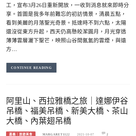
工，宣布3月26日重新開放，一收到消息就來即時分
享。首圖是我多年前難忘的初訪情景，清晨五點，
看到美麗的月落聖光奇景。抵達時不到六點，太陽
還沒從東方升起，西天仍高懸皎潔圓月，月光穿透
薄薄雲層灑下聖芒，映照山谷間氤氳的雲煙，與遠
方…
CONTINUE READING
阿里山、西拉雅橋之旅｜達娜伊谷
吊橋、福美吊橋、新美大橋、茶山
大橋、內葉翅吊橋
嘉義｜旅遊美食
MARGARET1122
2021-10-07
2