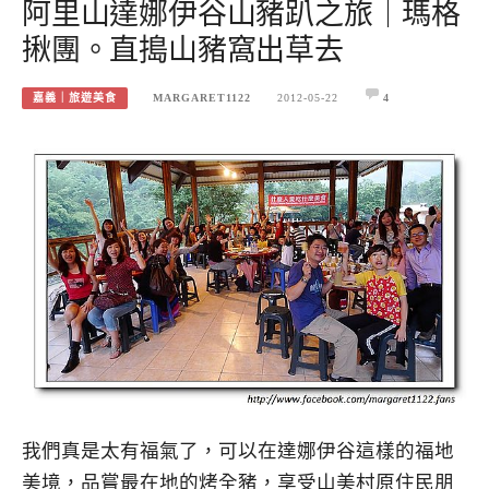
阿里山達娜伊谷山豬趴之旅｜瑪格
揪團。直搗山豬窩出草去
嘉義｜旅遊美食
MARGARET1122
2012-05-22
4
我們真是太有福氣了，可以在達娜伊谷這樣的福地
美境，品嘗最在地的烤全豬，享受山美村原住民朋