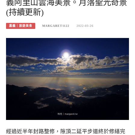
義阿里山雲海美景。月落聖光奇景
(持續更新)
嘉義｜旅遊美食
MARGARET1122
2022-03-26
經過近半年封路整修，隙頂二延平步道終於修繕完