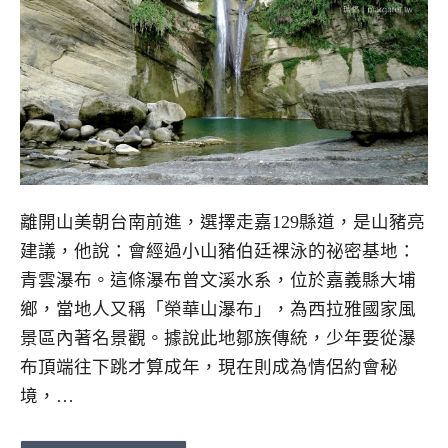
離開山美朝台南前進，選擇走嘉129縣道，是山豬亮
建議，他說：會經過小山豬伯廷裸泳的祕密基地：
青雲瀑布。這條瀑布曾文溪水系，位於嘉義縣大埔
鄉，當地人又稱「榮華山瀑布」，為西拉雅國家風
景區內著名景觀。據說此地鄒族傳統，少年要從瀑
布頂端往下跳才算成年，現在則成為情侶約會秘
境，…