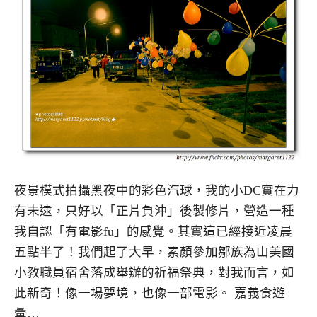
夜景模式拍攝黑夜中的彩色汽球，我的小DC實在力
有未逮，只好以「正片負沖」後製修片，營造一種
我自認「有電影fu」的感覺。其實這已經接近凌晨
五點半了！我們起了大早，素顏參加鄒族為山美國
小教職員宿舍落成舉辦的祈福祭典，對我而言，如
此新奇！像一場夢境，也像一部電影。 嘉義食遊
彙…