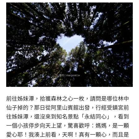
前往姊妹潭，拾獲森林之心一枚，請問是哪位林中
仙子掉的？那日從阿里山賓館出發，行經受鎮宮前
往姊妹潭，還沒來到知名景點「永結同心」，看到
一個小孩停步向天上望，驚喜歡呼：媽媽，是一顆
愛心耶！我湊上前看，天啊！真有一顆心，而且是