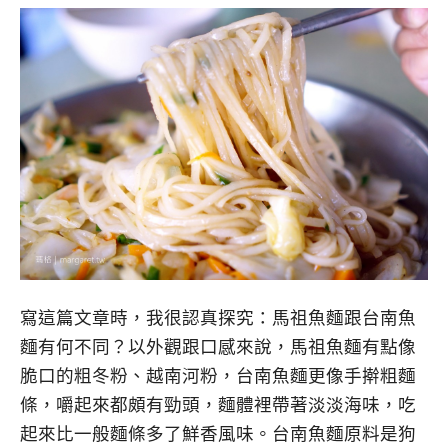
寫這篇文章時，我很認真探究：馬祖魚麵跟台南魚
麵有何不同？以外觀跟口感來說，馬祖魚麵有點像
脆口的粗冬粉、越南河粉，台南魚麵更像手擀粗麵
條，嚼起來都頗有勁頭，麵體裡帶著淡淡海味，吃
起來比一般麵條多了鮮香風味。台南魚麵原料是狗