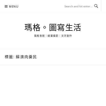
Skip
MENU
to
content
瑪格。圖寫生活
風格食旅｜繪畫攝影｜文字創作
標籤:
蘇澳肉羹民