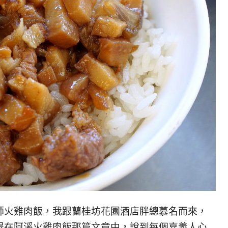
師火雞肉飯，我跟蘭桂坊花園酒店胖總慕名而來，
得在阿溪火雞肉飯那篇文章中，說到每個嘉義人心