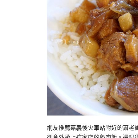
網友推薦嘉義後火車站附近的蕭老
卻意外愛上這家店的魯肉飯。還記