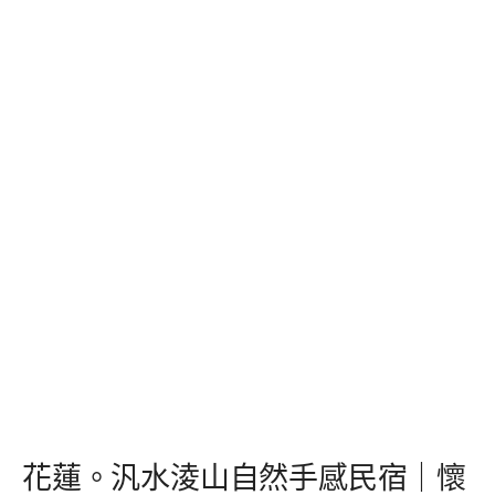
花蓮。汎水淩山自然手感民宿｜懷