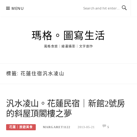
Skip
MENU
to
content
瑪格。圖寫生活
風格食旅｜繪畫攝影｜文字創作
標籤:
花蓮住宿汎水凌山
汎水凌山。花蓮民宿｜新館2號房
的斜屋頂閣樓之夢
花蓮｜旅遊美食
MARGARET1122
2013-05-21
5