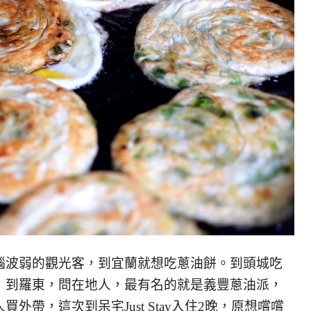
腦波弱的觀光客，到宜蘭就想吃蔥油餅。到頭城吃
，到羅東，問在地人，最有名的就是義豐蔥油派，
帶，這次到呆宅Just Stay入住2晚，原想嚐嚐