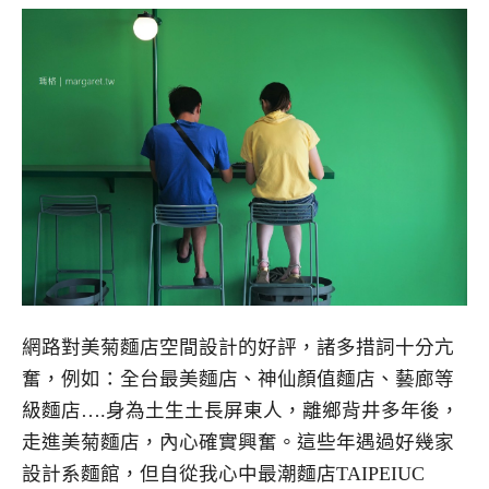
網路對美菊麵店空間設計的好評，諸多措詞十分亢
奮，例如：全台最美麵店、神仙顏值麵店、藝廊等
級麵店….身為土生土長屏東人，離鄉背井多年後，
走進美菊麵店，內心確實興奮。這些年遇過好幾家
設計系麵館，但自從我心中最潮麵店TAIPEIUC