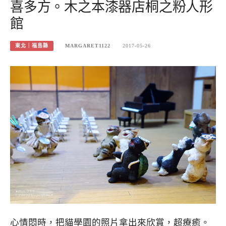
喜多方。木之本漆器店桐之粉人形
館
東北｜福島縣
MARGARET1122
2017-05-26
心情悶時，把貓學園的照片拿出來欣賞，超療癒。