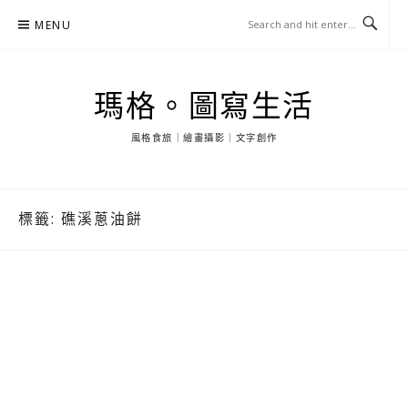
Skip
MENU
to
content
瑪格。圖寫生活
風格食旅｜繪畫攝影｜文字創作
標籤:
礁溪蔥油餅