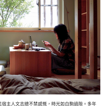
民宿主人文志總不禁感慨，時光如白駒過隙。多年