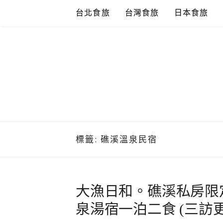
Skip
台北食旅
台灣食旅
日本食旅
to
content
標籤:
礁溪溫泉民宿
大漁日和。礁溪私房限
泉湯宿一泊二食 (三訪更