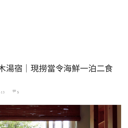
木湯宿｜現撈當令海鮮一泊二食
-13
5