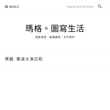
Skip
MENU
to
content
瑪格。圖寫生活
風格食旅｜繪畫攝影｜文字創作
標籤:
礁溪大漁日和