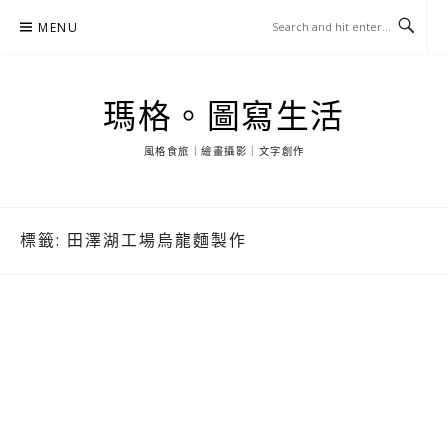
Skip
MENU
to
content
瑪格。圖寫生活
風格食旅｜繪畫攝影｜文字創作
標籤:
田澤湖工場烏龍麵製作