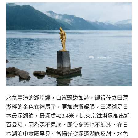
水氣豐沛的湖岸邊，山嵐飄逸如詩，襯得佇立田澤
湖畔的金色女神辰子，更加燦爛耀眼。田澤湖是日
本最深湖泊，最深處423.4米，比東京鐵塔還高出近
百公尺，因為深不見底，即使冬天也不結冰，在日
本湖泊中實屬罕見。當陽光從深邃湖底反射，水色