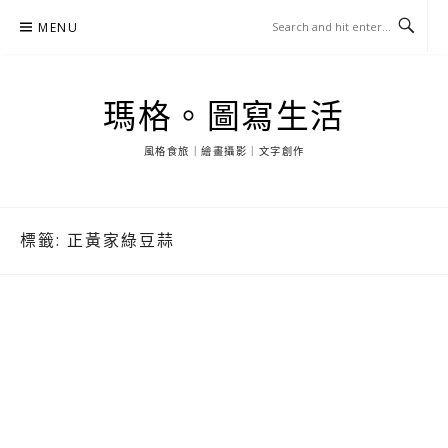
Skip
MENU
to
content
瑪格。圖寫生活
風格食旅｜繪畫攝影｜文字創作
標籤:
正黃家綠豆蒜