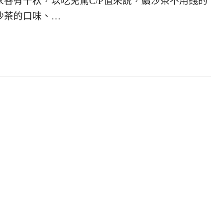
各有千秋，以吃免驚C/P值來說，續沙茶不用錢的
沙茶的口味、…