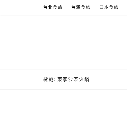
Skip
台北食旅
台灣食旅
日本食旅
to
content
標籤:
東家沙茶火鍋