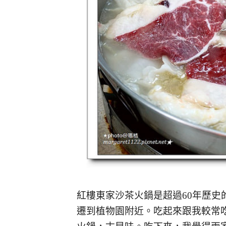
紅樓東家沙茶火鍋是超過60年歷
遷到植物園附近。吃起來跟我較常