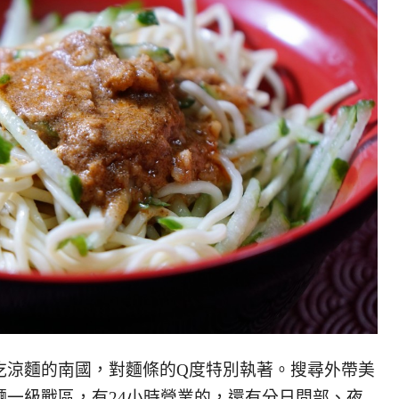
吃涼麵的南國，對麵條的Q度特別執著。搜尋外帶美
麵一級戰區，有24小時營業的，還有分日間部、夜