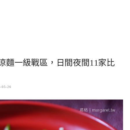
涼麵一級戰區，日間夜間11家比
-05-26