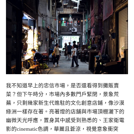
我不知道早上的忠信市場，是否還看得到攤販賣
菜？但下午時分，市場內多數門戶緊閉，景象荒
蕪，只剩幾家新生代進駐的文化創意店鋪，像沙漠
綠洲一樣存在著。亮著燈的店舖與市場頂棚灑下的
幽微天光呼應，置身其中感受到熟悉的、王家衛電
影的cinematic色調，華麗且蒼涼，視覺意象衝突