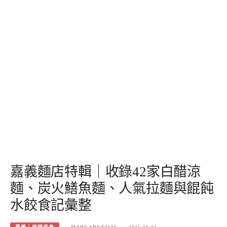
嘉義麵店特輯｜收錄42家白醋涼
麵、炭火鱔魚麵、人氣拉麵與餛飩
水餃食記彙整