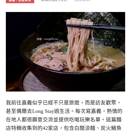
嘉義｜旅遊美食
MARGARET1122
2026-08-01
我前往嘉義似乎已經不只是旅遊，而是訪友歡聚，
甚至偶爾去Long Stay過生活。每次寫嘉義，熱情的
在地人都很願意交流並提供吃喝玩樂名單。這篇麵
店特輯收集到的42家店，包含白醋涼麵、炭火鱔魚