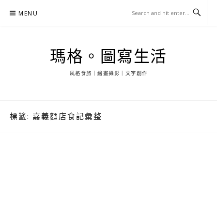
Skip
MENU
to
content
瑪格。圖寫生活
風格食旅｜繪畫攝影｜文字創作
標籤:
嘉義麵店食記彙整