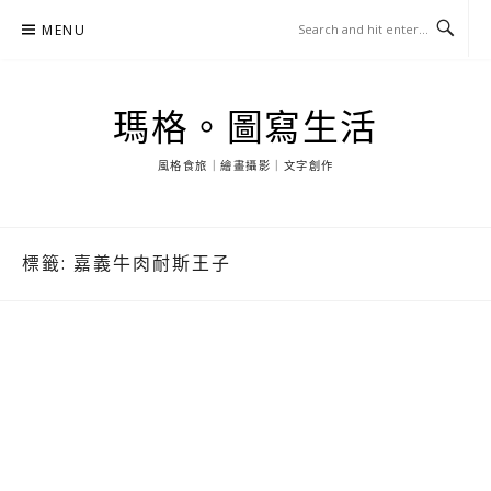
Skip
MENU
to
content
瑪格。圖寫生活
風格食旅｜繪畫攝影｜文字創作
標籤:
嘉義牛肉耐斯王子