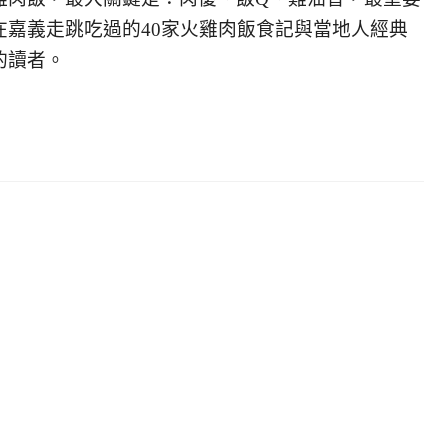
在嘉義走跳吃過的40家火雞肉飯食記與當地人經典
的讀者。