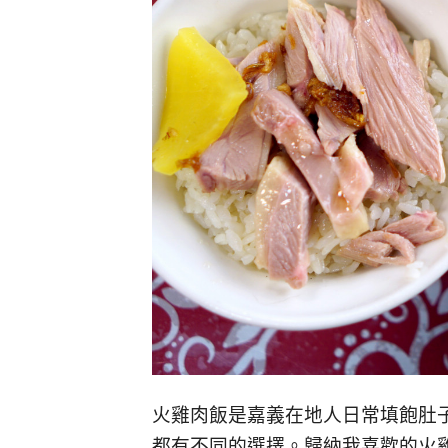
火雞肉飯是嘉義在地人日常填飽肚
都有不同的選擇。歸納我喜歡的火