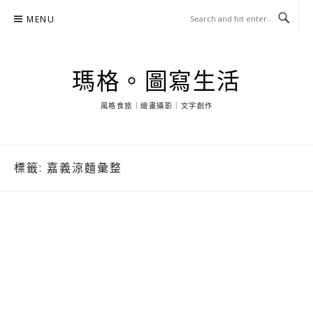
Skip
MENU
to
content
瑪格。圖寫生活
風格食旅｜繪畫攝影｜文字創作
標籤:
嘉義涼麵彙整