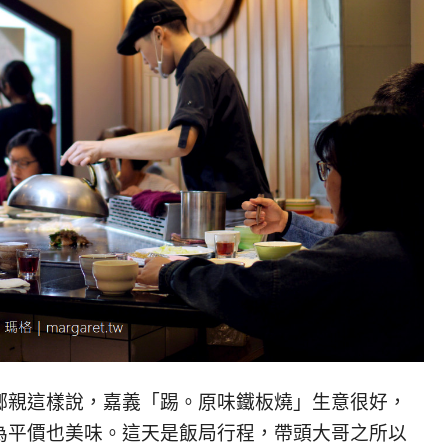
鄉親這樣說，嘉義「踢。原味鐵板燒」生意很好，
為平價也美味。這天是飯局行程，帶頭大哥之所以