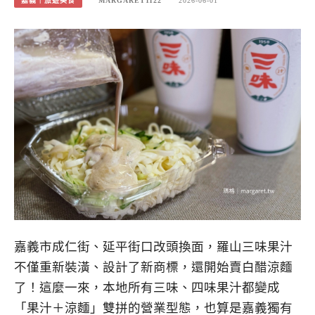
嘉義｜旅遊美食
MARGARET1122
2026-06-01
嘉義市成仁街、延平街口改頭換面，羅山三味果汁
不僅重新裝潢、設計了新商標，還開始賣白醋涼麵
了！這麼一來，本地所有三味、四味果汁都變成
「果汁＋涼麵」雙拼的營業型態，也算是嘉義獨有