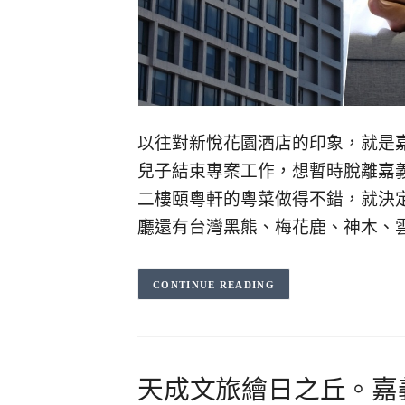
以往對新悅花園酒店的印象，就是
兒子結束專案工作，想暫時脫離嘉
二樓頤粵軒的粵菜做得不錯，就決
廳還有台灣黑熊、梅花鹿、神木、
CONTINUE READING
天成文旅繪日之丘。嘉