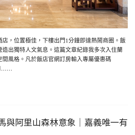
酒店，位置極佳，下樓出門1分鐘即達熱鬧商圈。飯
營造出獨特人文氣息。這篇文章紀錄我多次入住蘭
空間風格。凡於飯店官網訂房輸入專屬優惠碼
扣……
馬與阿里山森林意象｜嘉義唯一有