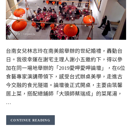
台南女兒林志玲在南美館舉辦的世紀婚禮，轟動台
日。我很幸運在謝宅主理人謝小五邀約下，得以參
加在同一場地舉辦的「2019愛呷愛呷論壇」，在6位
食藝專家演講帶領下，感受台式辦桌美學，走進古
今交融的食光隧道。論壇後正式開桌，主要由筑馨
居上菜，搭配總鋪師「大頭師蔡瑞成」的菜尾湯，
…
CONTINUE READING