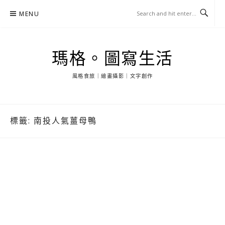
Skip
MENU
to
content
瑪格。圖寫生活
風格食旅｜繪畫攝影｜文字創作
標籤:
南投人氣薑母鴨