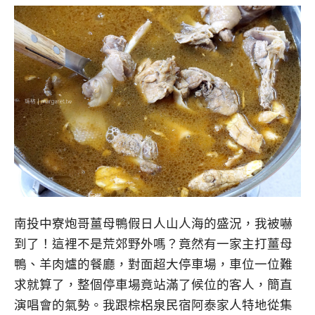
南投中寮炮哥薑母鴨假日人山人海的盛況，我被嚇
到了！這裡不是荒郊野外嗎？竟然有一家主打薑母
鴨、羊肉爐的餐廳，對面超大停車場，車位一位難
求就算了，整個停車場竟站滿了候位的客人，簡直
演唱會的氣勢。我跟棕梠泉民宿阿泰家人特地從集