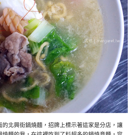
面的北興街鍋燒麵，招牌上標示著這家是分店，讓
鍋燒麵的我，在這裡吃到了料超多的鍋燒意麵，容