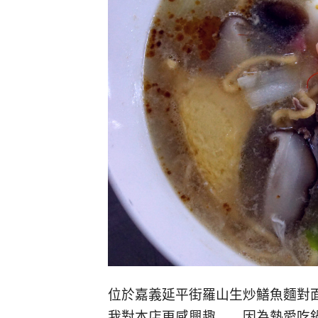
位於嘉義延平街羅山生炒鱔魚麵對
我對本店更感興趣……因為熱愛吃