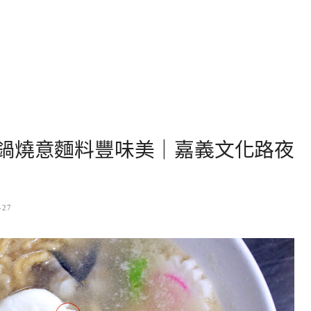
鍋燒意麵料豐味美｜嘉義文化路夜
-27