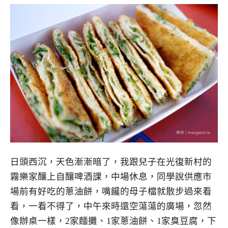
日頭西沉，天色漸漸暗了，我跟兒子在光復新村的
霧樂家釀上自釀啤酒課，中場休息，同學說供應市
場前有好吃的蔥油餅，嘴饞的母子檔就散步過來看
看，一看不得了，中午來時還空蕩蕩的廣場，忽然
像辦桌一樣，2家麵攤、1家蔥油餅、1家臭豆腐，下