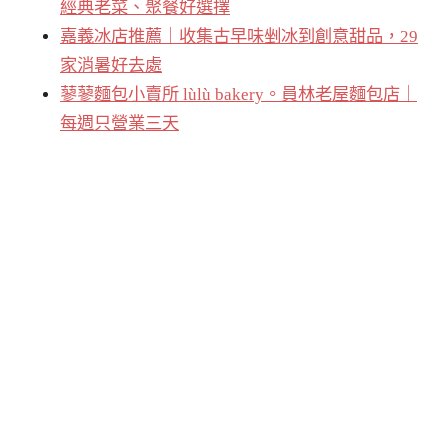
經典老菜、聚餐好選擇
嘉義冰店推薦｜收集古早味剉冰到創意甜品，29
家消暑好去處
蓼蓼麵包小賣所 lùlù bakery。員林老屋麵包店｜
每週只營業三天