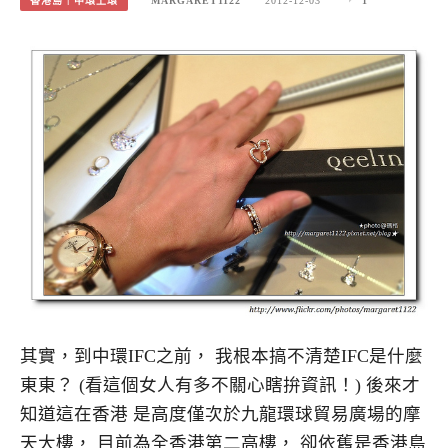
香港島｜中環上環
MARGARET1122
2012-12-03
1
其實，到中環IFC之前， 我根本搞不清楚IFC是什麼
東東？ (看這個女人有多不關心瞎拚資訊！) 後來才
知道這在香港 是高度僅次於九龍環球貿易廣場的摩
天大樓， 目前為全香港第二高樓， 卻依舊是香港島